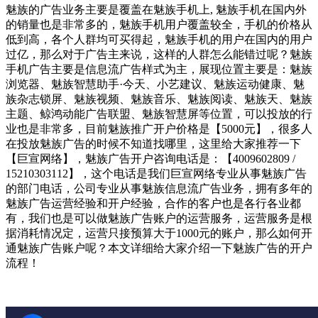
魅族的广告业务主要是覆盖在魅族手机上, 魅族手机在国内外
的销量也是非常多的，魅族手机用户覆盖较全，手机的价格从
低到高，各个人群均可买得起，魅族手机的用户在国内的用户
过亿，那么对于广告主来说，这样的人群怎么能错过呢？魅族
手机广告主要是信息流广告样式为主，展现位置主要是：魅族
浏览器、魅族智慧助手·今天、小艺建议、魅族运动健康、魅
族杂志锁屏、魅族视频、魅族音乐、魅族阅读、魅族天、魅族
主题、鲸鸿动能广告联盟、魅族智慧屏等位置，可以投放的行
业也是非常多，目前魅族推广开户价格是【5000元】，很多人
在投放魅族广告的时候不知道找哪里，这里给大家推荐一下
【巨宣网络】，魅族广告开户咨询电话是：【4009602809 /
15210303112】，这个电话是我们巨宣网络专业从事魅族广告
的部门电话，公司专业从事魅族信息流广告业务，拥有多年的
魅族广告运营经验和开户经验，合作的客户也是各行各业都
有，我们也是可以做魅族广告账户的运营服务，运营服务是根
据消耗情况定，运营只接预算大于1000元的账户，那么如何开
通魅族广告账户呢？本文详细给大家介绍一下魅族广告的开户
流程！