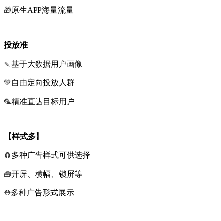
🎁
原生APP海量流量
投放准
🍡
基于大数据用户画像
💚
自由定向投放人群
🦜
精准直达目标用户
【
样式多
】
🧲
多种广告样式可供选择
🧰
开屏、横幅、锁屏等
⛑️
多种广告形式展示